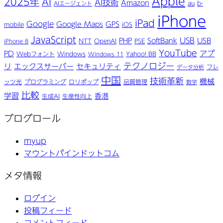
Apple
2025年
AI
AI技術
Amazon
au
b-
AIエージェント
iPhone
iPad
Google
Google Maps
GPS
mobile
iOS
JavaScript
USB
PHP
SoftBank
USB
NTT
OpenAI
PSE
iPhone 8
YouTube
アプ
PD
Webフォント
Windows
Yahoo! BB
Windows 11
テクノロジー
リ
エックスサーバー
セキュリティ
フレ
データ分析
中国
技術革新
機械
ッツ光
プログラミング
ロリポップ
品質管理
数学
比較
学習
香港
生成AI
生産性向上
ブログロール
myup
マウントパインドットコム
メタ情報
ログイン
投稿フィード