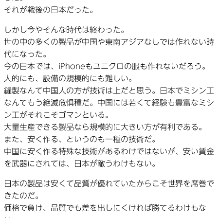
それが戦後の日本だった。
しかし今やそんな時代は終わった。
世の中の多くの製品が中国や東南アジアなしでは作れない時
代になった。
今の日本では、iPhoneもユニクロの服も作れないだろう。
人的にも、設備の規模的にも難しい。
縫製なんて中国人の方が技術は上だと思う。日本でミシン工
なんてもう絶滅危惧種だ。中国には若くて経験も豊富なミシ
ン工がそれこそゴマンといる。
大量生産できる製品なら規模的に大きい方が有利である。
また、安く作る、というのも一種の技術だ。
中国に安く作る特殊な技術があるわけではないが、安い賃金
を武器にされては、日本が敵うわけもない。
日本の製品は安くて品質が優れていたからこそ世界を席巻で
きたのだ。
価格で負け、品質でも差を出しにくければ勝てるわけもな