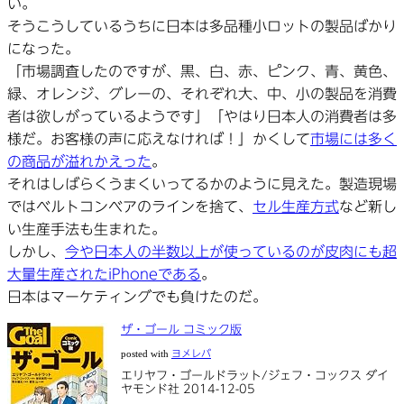
い。
そうこうしているうちに日本は多品種小ロットの製品ばかり
になった。
「市場調査したのですが、黒、白、赤、ピンク、青、黄色、
緑、オレンジ、グレーの、それぞれ大、中、小の製品を消費
者は欲しがっているようです」「やはり日本人の消費者は多
様だ。お客様の声に応えなければ！」かくして
市場には多く
の商品が溢れかえった
。
それはしばらくうまくいってるかのように見えた。製造現場
ではベルトコンベアのラインを捨て、
セル生産方式
など新し
い生産手法も生まれた。
しかし、
今や日本人の半数以上が使っているのが皮肉にも超
大量生産されたiPhoneである
。
日本はマーケティングでも負けたのだ。
ザ・ゴール コミック版
posted with
ヨメレバ
エリヤフ・ゴールドラット/ジェフ・コックス ダイ
ヤモンド社 2014-12-05