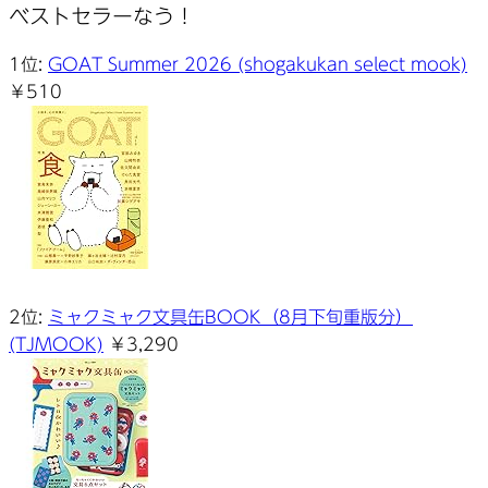
ベストセラーなう！
カ
イ
1位:
GOAT Summer 2026 (shogakukan select mook)
ブ
￥510
2位:
ミャクミャク文具缶BOOK（8月下旬重版分）
(TJMOOK)
￥3,290