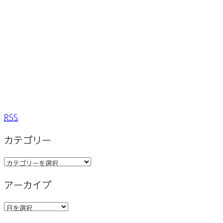
RSS
カテゴリー
カ
テ
アーカイブ
ゴ
リ
ア
ー
ー