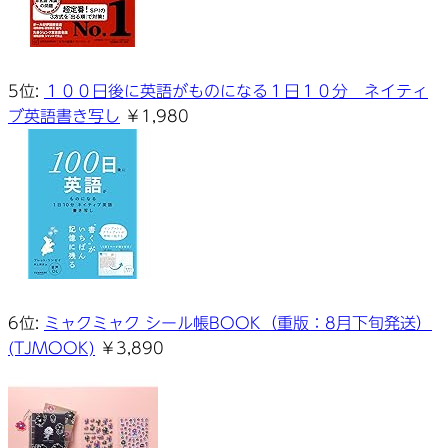
5位:
１００日後に英語がものになる１日１０分 ネイティ
ブ英語書き写し
￥1,980
6位:
ミャクミャク シール帳BOOK（重版：8月下旬発送）
(TJMOOK)
￥3,890