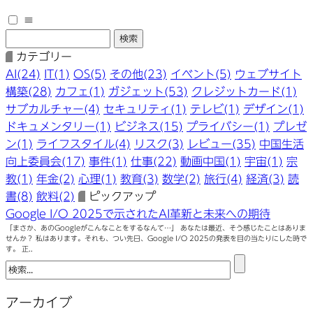
≡
カテゴリー
AI(24)
IT(1)
OS(5)
その他(23)
イベント(5)
ウェブサイト
構築(28)
カフェ(1)
ガジェット(53)
クレジットカード(1)
サブカルチャー(4)
セキュリティ(1)
テレビ(1)
デザイン(1)
ドキュメンタリー(1)
ビジネス(15)
プライバシー(1)
プレゼ
ン(1)
ライフスタイル(4)
リスク(3)
レビュー(35)
中国生活
向上委員会(17)
事件(1)
仕事(22)
動画中国(1)
宇宙(1)
宗
教(1)
年金(2)
心理(1)
教育(3)
数学(2)
旅行(4)
経済(3)
読
書(8)
飲料(2)
ピックアップ
Google I/O 2025で示されたAI革新と未来への期待
「まさか、あのGoogleがこんなことをするなんて…」 あなたは最近、そう感じたことはありま
せんか？ 私はあります。それも、つい先日、Google I/O 2025の発表を目の当たりにした時で
す。 正..
アーカイブ