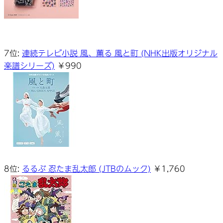
7位:
連続テレビ小説 風、薫る 風と町 (NHK出版オリジナル
楽譜シリーズ)
￥990
8位:
るるぶ 忍たま乱太郎 (JTBのムック)
￥1,760