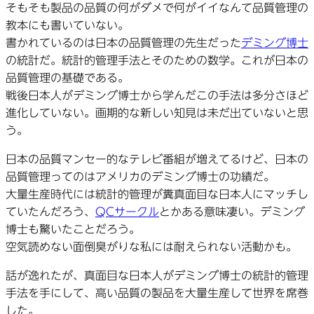
そもそも製品の品質の何がダメで何がイイなんて品質管理の
教本にも書いていない。
書かれているのは日本の品質管理の先生だった
デミング博士
の統計だ。統計的管理手法とそのための数学。これが日本の
品質管理の基礎である。
戦後日本人がデミング博士から学んだこの手法は多分さほど
進化していない。画期的な新しい知見は未だ出ていないと思
う。
日本の品質マンセー的なテレビ番組が増えてるけど、日本の
品質管理ってのはアメリカのデミング博士の功績だ。
大量生産時代には統計的管理が糞真面目な日本人にマッチし
ていたんだろう、
QCサークル
とかある意味凄い。デミング
博士も驚いたことだろう。
空気読めない面倒臭がりな私には耐えられない活動かも。
話が逸れたが、真面目な日本人がデミング博士の統計的管理
手法を手にして、高い品質の製品を大量生産して世界を席巻
した。