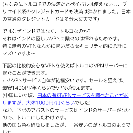
(ちなみにトルコIPでの決済だとペイパルは使えないし、プ
リペイド系のクレジットカードも決済は弾かれました。日本
の普通のクレジットカードは多分大丈夫です)
ではなぜインドではなく、トルコなのか?
それはインドの怪しいVPNに繋ぐのは憚れるためです。
特に無料のVPNなんかに繋いだらセキュリティ的に余計に
マズいですよ～
下記の比較的安心なVPNを使えばトルコのVPNサーバーに
繋ぐことができます。
このVPNサービス自体が結構安いです。セールを狙えば、
最安1400円/年くらいでVPNが使えます。
(中国にいた頃、
日本の有料VPNサービスを調べたことがあ
りますが、大体1000円/月くらい
でした)
なお、下記のアバストのサービスはインドのサーバーがない
ので、トルコにしたわけです。
他の国も色々確認しましたが、一番安いのがトルコのようで
した。