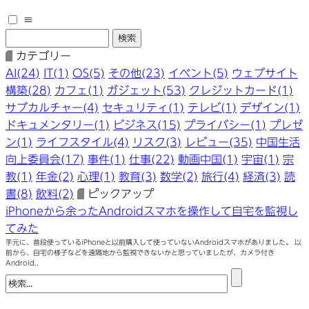
≡
カテゴリー
AI(24)
IT(1)
OS(5)
その他(23)
イベント(5)
ウェブサイト
構築(28)
カフェ(1)
ガジェット(53)
クレジットカード(1)
サブカルチャー(4)
セキュリティ(1)
テレビ(1)
デザイン(1)
ドキュメンタリー(1)
ビジネス(15)
プライバシー(1)
プレゼ
ン(1)
ライフスタイル(4)
リスク(3)
レビュー(35)
中国生活
向上委員会(17)
事件(1)
仕事(22)
動画中国(1)
宇宙(1)
宗
教(1)
年金(2)
心理(1)
教育(3)
数学(2)
旅行(4)
経済(3)
読
書(8)
飲料(2)
ピックアップ
iPhoneから余ったAndroidスマホを操作して自宅を監視し
てみた
手元に、普段使っているiPhoneと以前購入して使っていないAndroidスマホがありました。 以
前から、自宅の様子などを遠隔地から監視できないかと思っていましたが、カメラ付き
Android..