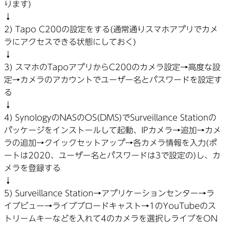
ります)
↓
2) Tapo C200の設定をする(通常通りスマホアプリでカメ
ラにアクセスできる状態にしておく)
↓
3) スマホのTapoアプリからC200のカメラ設定→高度な設
定→カメラのアカウントでユーザー名とパスワードを設定す
る
↓
4) SynologyのNASのOS(DMS)でSurveillance Stationの
パッケージをインストールして起動、IPカメラ→追加→カメ
ラの追加→クイックセットアップ→各カメラ情報を入力(ポ
ートは2020、ユーザー名とパスワードは3で設定の)し、カ
メラを登録する
↓
5) Surveillance Station→アプリケーションセンター→ラ
イブビュー→ライブブロードキャスト→1のYouTubeのス
トリームキーなどを入れて4のカメラを選択しライブをON