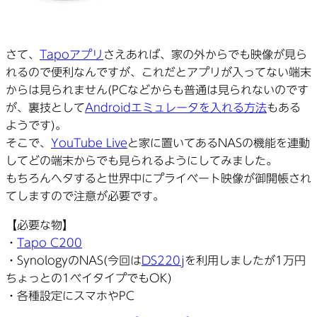
さて、
Tapoアプリ
さえあれば、家の外からでも映像が見ら
れるので便利なんですが、これだとアプリが入ってない端末
からは見られません(PCなどからも普通は見られないのです
が、裏技として
Androidエミュレータを入れる方法
もある
ようです)。
そこで、
YouTube Live
と家に置いてあるNASの機能を連動
してどの端末からでも見られるようにしてみました。
もちろんヘタすると世界中にプライベート映像が御開帳され
てしますので注意が必要です。
【必要な物】
・
Tapo C200
・SynologyのNAS(今回は
DS220j
を利用しましたが1万円
ちょっとの1ベイタイプでもOK)
・各種設定にスマホやPC