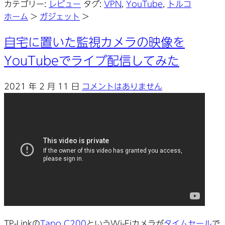
カテゴリー:
レビュー
タグ:
VPN
,
YouTube
,
トルコ
ホーム
>
ガジェット
>
自宅に置いた監視カメラの映像を
YouTubeでライブ配信してみた
2021 年 2 月 11 日
コメントはありません
TP-Linkの
Tapo C200
というWi-Fiカメラが
タイムセール
で