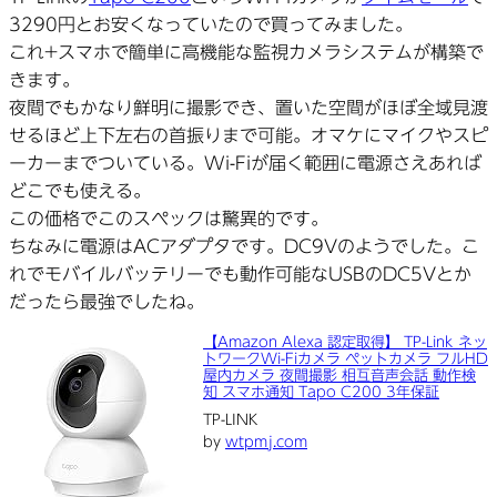
3290円とお安くなっていたので買ってみました。
これ+スマホで簡単に高機能な監視カメラシステムが構築で
きます。
夜間でもかなり鮮明に撮影でき、置いた空間がほぼ全域見渡
せるほど上下左右の首振りまで可能。オマケにマイクやスピ
ーカーまでついている。Wi-Fiが届く範囲に電源さえあれば
どこでも使える。
この価格でこのスペックは驚異的です。
ちなみに電源はACアダプタです。DC9Vのようでした。こ
れでモバイルバッテリーでも動作可能なUSBのDC5Vとか
だったら最強でしたね。
【Amazon Alexa 認定取得】 TP-Link ネッ
トワークWi-Fiカメラ ペットカメラ フルHD
屋内カメラ 夜間撮影 相互音声会話 動作検
知 スマホ通知 Tapo C200 3年保証
TP-LINK
by
wtpmj.com