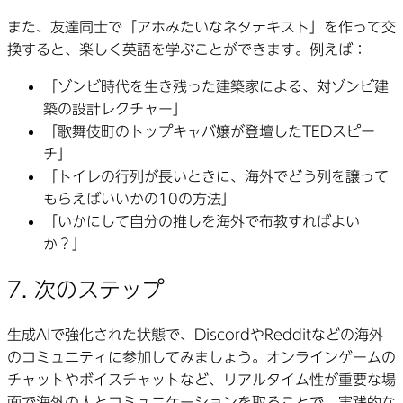
また、友達同士で「アホみたいなネタテキスト」を作って交
換すると、楽しく英語を学ぶことができます。例えば：
「ゾンビ時代を生き残った建築家による、対ゾンビ建
築の設計レクチャー」
「歌舞伎町のトップキャバ嬢が登壇したTEDスピー
チ」
「トイレの行列が長いときに、海外でどう列を譲って
もらえばいいかの10の方法」
「いかにして自分の推しを海外で布教すればよい
か？」
7. 次のステップ
生成AIで強化された状態で、DiscordやRedditなどの海外
のコミュニティに参加してみましょう。オンラインゲームの
チャットやボイスチャットなど、リアルタイム性が重要な場
面で海外の人とコミュニケーションを取ることで、実践的な