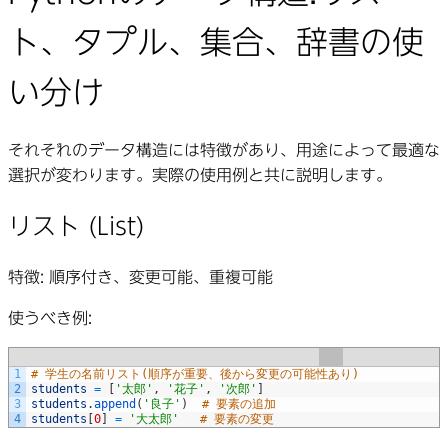
ト、タプル、集合、辞書の使
い分け
それぞれのデータ構造には特徴があり、用途によって最適な
選択が変わります。実際の使用例と共に説明します。
リスト (List)
特徴
: 順序付き、変更可能、重複可能
使うべき例
:
1
# 学生の名前リスト(順序が重要、後から変更の可能性あり)
2
students
=
[
'太郎'
,
'花子'
,
'次郎'
]
3
students
.
append
(
'良子'
)
# 要素の追加
4
students
[
0
]
=
'大太郎'
# 要素の変更