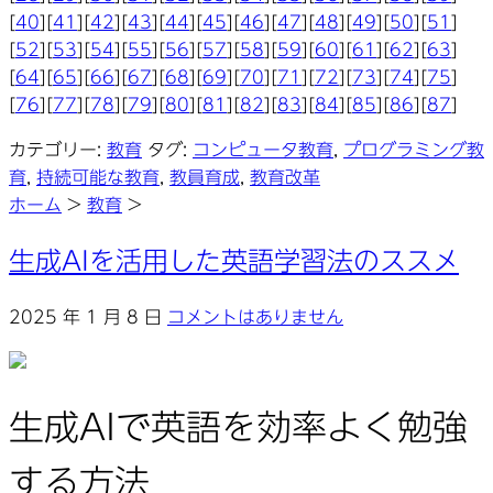
[
40
][
41
][
42
][
43
][
44
][
45
][
46
][
47
][
48
][
49
][
50
][
51
]
[
52
][
53
][
54
][
55
][
56
][
57
][
58
][
59
][
60
][
61
][
62
][
63
]
[
64
][
65
][
66
][
67
][
68
][
69
][
70
][
71
][
72
][
73
][
74
][
75
]
[
76
][
77
][
78
][
79
][
80
][
81
][
82
][
83
][
84
][
85
][
86
][
87
]
カテゴリー:
教育
タグ:
コンピュータ教育
,
プログラミング教
育
,
持続可能な教育
,
教員育成
,
教育改革
ホーム
>
教育
>
生成AIを活用した英語学習法のススメ
2025 年 1 月 8 日
コメントはありません
生成AIで英語を効率よく勉強
する方法