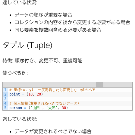
適している状況
:
データの順序が重要な場合
コレクションの内容を後から変更する必要がある場合
同じ要素を複数回含める必要がある場合
タプル (Tuple)
特徴
: 順序付き、変更不可、重複可能
使うべき例
:
1
# 座標(x, y)- 一度定義したら変更しない値のペア
2
point
=
(
10
,
20
)
3
4
# 個人情報(変更されるべきでないデータ)
5
person
=
(
'山田'
,
'太郎'
,
30
)
適している状況
:
データが変更されるべきでない場合