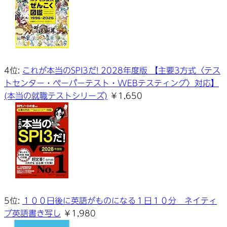
4位:
これが本当のSPI3だ! 2028年度版 【主要3方式〈テス
トセンター・ペーパーテスト・WEBテスティング〉対応】
(本当の就職テストシリーズ)
￥1,650
5位:
１００日後に英語がものになる１日１０分 ネイティ
ブ英語書き写し
￥1,980