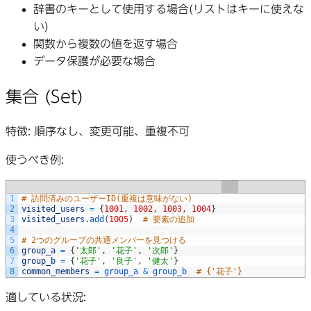
辞書のキーとして使用する場合(リストはキーに使えな
い)
関数から複数の値を返す場合
データ保護が必要な場合
集合 (Set)
特徴
: 順序なし、変更可能、重複不可
使うべき例
:
1
# 訪問済みのユーザーID(重複は意味がない)
2
visited_users
=
{
1001
,
1002
,
1003
,
1004
}
3
visited_users
.
add
(
1005
)
# 要素の追加
4
5
# 2つのグループの共通メンバーを見つける
6
group_a
=
{
'太郎'
,
'花子'
,
'次郎'
}
7
group_b
=
{
'花子'
,
'良子'
,
'健太'
}
8
common_members
=
group_a
&
group_b
# {'花子'}
適している状況
: