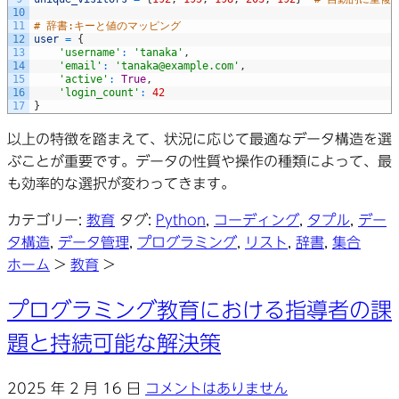
10
11
# 辞書:キーと値のマッピング
12
user
=
{
13
'username'
:
'tanaka'
,
14
'email'
:
'tanaka@example.com'
,
15
'active'
:
True
,
16
'login_count'
:
42
17
}
以上の特徴を踏まえて、状況に応じて最適なデータ構造を選
ぶことが重要です。データの性質や操作の種類によって、最
も効率的な選択が変わってきます。
カテゴリー:
教育
タグ:
Python
,
コーディング
,
タプル
,
デー
タ構造
,
データ管理
,
プログラミング
,
リスト
,
辞書
,
集合
ホーム
>
教育
>
プログラミング教育における指導者の課
題と持続可能な解決策
2025 年 2 月 16 日
コメントはありません