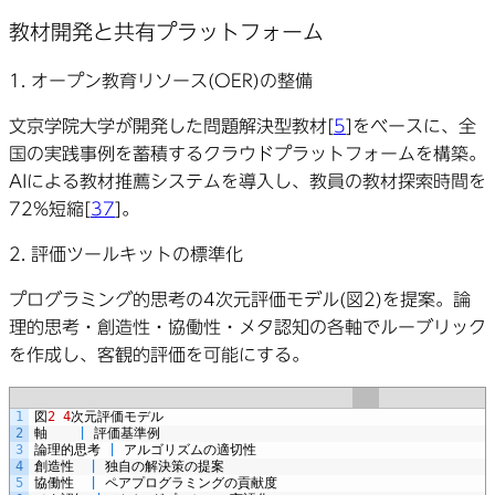
教材開発と共有プラットフォーム
1.
オープン教育リソース(OER)の整備
文京学院大学が開発した問題解決型教材[
5
]をベースに、全
国の実践事例を蓄積するクラウドプラットフォームを構築。
AIによる教材推薦システムを導入し、教員の教材探索時間を
72%短縮[
37
]。
2.
評価ツールキットの標準化
プログラミング的思考の4次元評価モデル(図2)を提案。論
理的思考・創造性・協働性・メタ認知の各軸でルーブリック
を作成し、客観的評価を可能にする。
1
図
2
4
次元評価モデル
2
軸
|
評価基準例
3
論理的思考
|
アルゴリズムの適切性
4
創造性
|
独自の解決策の提案
5
協働性
|
ペアプログラミングの貢献度