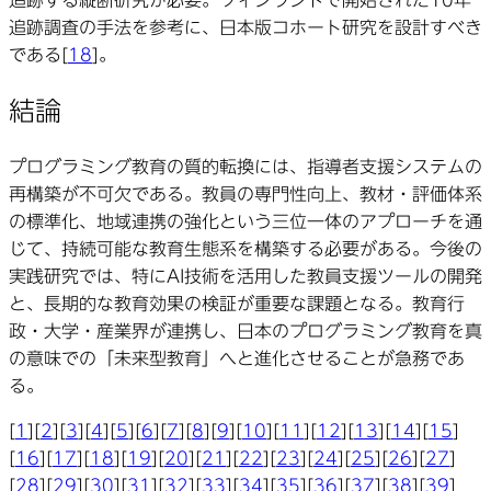
追跡する縦断研究が必要。フィンランドで開始された10年
追跡調査の手法を参考に、日本版コホート研究を設計すべき
である[
18
]。
結論
プログラミング教育の質的転換には、指導者支援システムの
再構築が不可欠である。教員の専門性向上、教材・評価体系
の標準化、地域連携の強化という三位一体のアプローチを通
じて、持続可能な教育生態系を構築する必要がある。今後の
実践研究では、特にAI技術を活用した教員支援ツールの開発
と、長期的な教育効果の検証が重要な課題となる。教育行
政・大学・産業界が連携し、日本のプログラミング教育を真
の意味での「未来型教育」へと進化させることが急務であ
る。
[
1
][
2
][
3
][
4
][
5
][
6
][
7
][
8
][
9
][
10
][
11
][
12
][
13
][
14
][
15
]
[
16
][
17
][
18
][
19
][
20
][
21
][
22
][
23
][
24
][
25
][
26
][
27
]
[
28
][
29
][
30
][
31
][
32
][
33
][
34
][
35
][
36
][
37
][
38
][
39
]