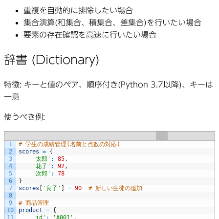
重複を自動的に排除したい場合
集合演算(和集合、積集合、差集合)を行いたい場合
要素の存在確認を高速に行いたい場合
辞書 (Dictionary)
特徴
: キーと値のペア、順序付き(Python 3.7以降)、キーは
一意
使うべき例
:
1
# 学生の成績管理(名前と点数の対応)
2
scores
=
{
3
'太郎'
:
85
,
4
'花子'
:
92
,
5
'次郎'
:
78
6
}
7
scores
[
'良子'
]
=
90
# 新しい生徒の追加
8
9
# 商品管理
10
product
=
{
11
'id'
:
'A001'
,