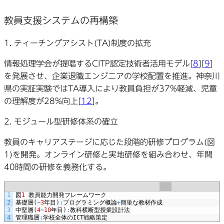
教員支援システムの再構築
1.
ティーチングアシスト(TA)制度の拡充
情報処理学会が提唱するCITP認定技術者活用モデル[
8
][
9
]
を発展させ、企業退職エンジニアの学校配置を推進。神奈川
県の実証実験ではTA導入により教員負担が37%軽減、児童
の理解度が28%向上[
12
]。
2.
モジュール型研修体系の確立
教員のキャリアステージに応じた段階的研修プログラム(図
1)を開発。オンライン研修と実地研修を組み合わせ、年間
40時間の研修を義務化する。
1
図
1
教員能力開発フレームワーク
2
基礎層
(
~
3
年目
)
:
プログラミング概論
+
簡単な教材作成
3
中堅層
(
4
~
10
年目
)
:
教科横断型授業設計法
4
管理職層
:
学校全体の
ICT
戦略策定