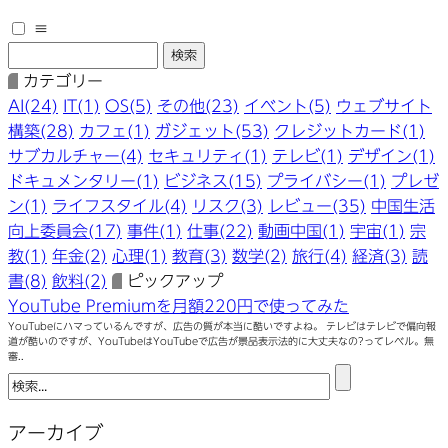
≡
カテゴリー
AI(24)
IT(1)
OS(5)
その他(23)
イベント(5)
ウェブサイト
構築(28)
カフェ(1)
ガジェット(53)
クレジットカード(1)
サブカルチャー(4)
セキュリティ(1)
テレビ(1)
デザイン(1)
ドキュメンタリー(1)
ビジネス(15)
プライバシー(1)
プレゼ
ン(1)
ライフスタイル(4)
リスク(3)
レビュー(35)
中国生活
向上委員会(17)
事件(1)
仕事(22)
動画中国(1)
宇宙(1)
宗
教(1)
年金(2)
心理(1)
教育(3)
数学(2)
旅行(4)
経済(3)
読
書(8)
飲料(2)
ピックアップ
YouTube Premiumを月額220円で使ってみた
YouTubeにハマっているんですが、広告の質が本当に酷いですよね。 テレビはテレビで偏向報
道が酷いのですが、YouTubeはYouTubeで広告が景品表示法的に大丈夫なの?ってレベル。無
審..
アーカイブ