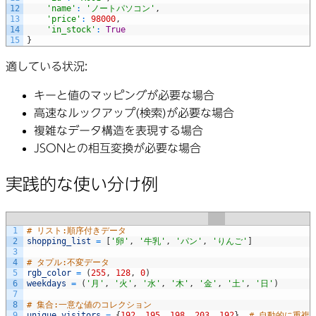
12
'name'
:
'ノートパソコン'
,
13
'price'
:
98000
,
14
'in_stock'
:
True
15
}
適している状況
:
キーと値のマッピングが必要な場合
高速なルックアップ(検索)が必要な場合
複雑なデータ構造を表現する場合
JSONとの相互変換が必要な場合
実践的な使い分け例
1
# リスト:順序付きデータ
2
shopping_list
=
[
'卵'
,
'牛乳'
,
'パン'
,
'りんご'
]
3
4
# タプル:不変データ
5
rgb_color
=
(
255
,
128
,
0
)
6
weekdays
=
(
'月'
,
'火'
,
'水'
,
'木'
,
'金'
,
'土'
,
'日'
)
7
8
# 集合:一意な値のコレクション
9
unique_visitors
=
{
192
,
195
,
198
,
203
,
192
}
# 自動的に重複