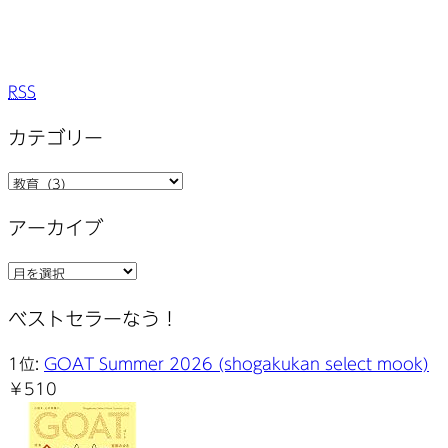
RSS
カテゴリー
カ
テ
アーカイブ
ゴ
リ
ア
ー
ー
ベストセラーなう！
カ
イ
1位:
GOAT Summer 2026 (shogakukan select mook)
ブ
￥510