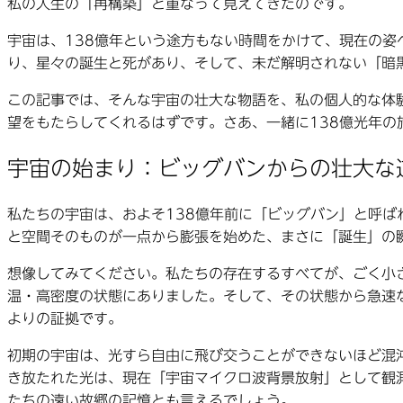
私の人生の「再構築」と重なって見えてきたのです。
宇宙は、138億年という途方もない時間をかけて、現在の
り、星々の誕生と死があり、そして、未だ解明されない「暗
この記事では、そんな宇宙の壮大な物語を、私の個人的な体
望をもたらしてくれるはずです。さあ、一緒に138億光年の
宇宙の始まり：ビッグバンからの壮大な
私たちの宇宙は、およそ138億年前に「ビッグバン」と呼
と空間そのものが一点から膨張を始めた、まさに「誕生」の
想像してみてください。私たちの存在するすべてが、ごく小
温・高密度の状態にありました。そして、その状態から急速
よりの証拠です。
初期の宇宙は、光すら自由に飛び交うことができないほど混
き放たれた光は、現在「宇宙マイクロ波背景放射」として観
たちの遠い故郷の記憶とも言えるでしょう。