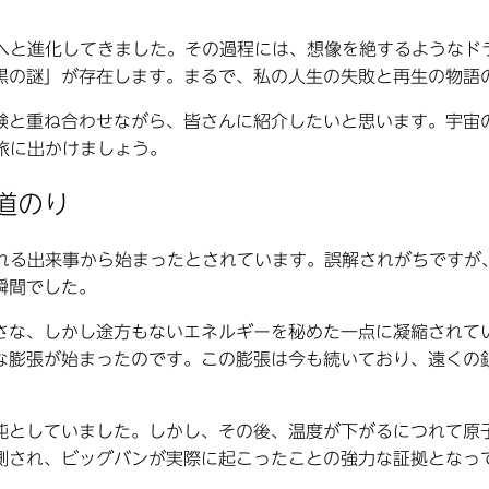
姿へと進化してきました。その過程には、想像を絶するようなド
黒の謎」が存在します。まるで、私の人生の失敗と再生の物語
験と重ね合わせながら、皆さんに紹介したいと思います。宇宙
旅に出かけましょう。
道のり
ばれる出来事から始まったとされています。誤解されがちですが
瞬間でした。
さな、しかし途方もないエネルギーを秘めた一点に凝縮されて
な膨張が始まったのです。この膨張は今も続いており、遠くの
沌としていました。しかし、その後、温度が下がるにつれて原
測され、ビッグバンが実際に起こったことの強力な証拠となっ