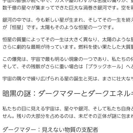
宇宙の膨張が続く中で、ガスや塵のわずかな密度の偏りが、
数千億の星々が集まってできた巨大な渦巻き銀河です。空を
銀河の中では、今も新しい星が生まれ、そしてその一生を終
が「恒星」です。太陽もそのような恒星の一つです。
恒星の質量によってその一生は大きく異なり、太陽のような
さらに劇的な最期が待っています。燃料を使い果たした大質
この爆発は、宇宙で最も明るい現象の一つであり、私たちの
そして、その残骸がさらに重い場合は「ブラックホール」へ
宇宙の隅々で繰り広げられる星の誕生と死は、まさに壮大な
暗黒の謎：ダークマターとダークエネル
私たちの目に見える宇宙は、星々や銀河、そして私たち自身
せん。残りの大部分を占めるのは、未だその正体が謎に包ま
ダークマター：見えない物質の支配者