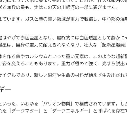
重力によって次第に集まり始めました。これが、壮大な銀河の
彩る無数の星も、実はこの天の川銀河の一部に過ぎません。
えています。ガスと塵の濃い領域が重力で収縮し、中心部の温
星はやがて赤色巨星となり、最終的には白色矮星として静かに
量星は、自身の重力に耐えきれなくなり、壮大な「超新星爆発
体を作る鉄やカルシウムといった重い元素は、このような超新
と姿を変えることもあります。重力が極めて強く、光すら脱出
サイクルであり、新しい銀河や生命の材料が絶えず生み出され
ギー
といった、いわゆる「バリオン物質」で構成されています。し
れた「ダークマター」と「ダークエネルギー」と呼ばれる存在