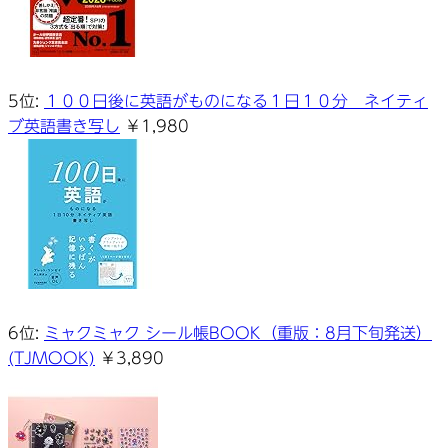
5位:
１００日後に英語がものになる１日１０分 ネイティ
ブ英語書き写し
￥1,980
6位:
ミャクミャク シール帳BOOK（重版：8月下旬発送）
(TJMOOK)
￥3,890