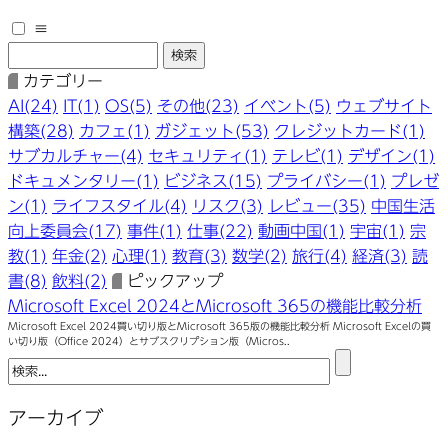
≡
カテゴリー
AI(24)
IT(1)
OS(5)
その他(23)
イベント(5)
ウェブサイト
構築(28)
カフェ(1)
ガジェット(53)
クレジットカード(1)
サブカルチャー(4)
セキュリティ(1)
テレビ(1)
デザイン(1)
ドキュメンタリー(1)
ビジネス(15)
プライバシー(1)
プレゼ
ン(1)
ライフスタイル(4)
リスク(3)
レビュー(35)
中国生活
向上委員会(17)
事件(1)
仕事(22)
動画中国(1)
宇宙(1)
宗
教(1)
年金(2)
心理(1)
教育(3)
数学(2)
旅行(4)
経済(3)
読
書(8)
飲料(2)
ピックアップ
Microsoft Excel 2024とMicrosoft 365の機能比較分析
Microsoft Excel 2024買い切り版とMicrosoft 365版の機能比較分析 Microsoft Excelの買
い切り版（Office 2024）とサブスクリプション版（Micros..
アーカイブ