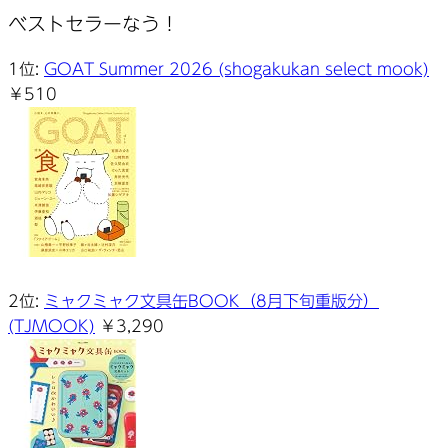
ー
ベストセラーなう！
カ
イ
1位:
GOAT Summer 2026 (shogakukan select mook)
ブ
￥510
2位:
ミャクミャク文具缶BOOK（8月下旬重版分）
(TJMOOK)
￥3,290