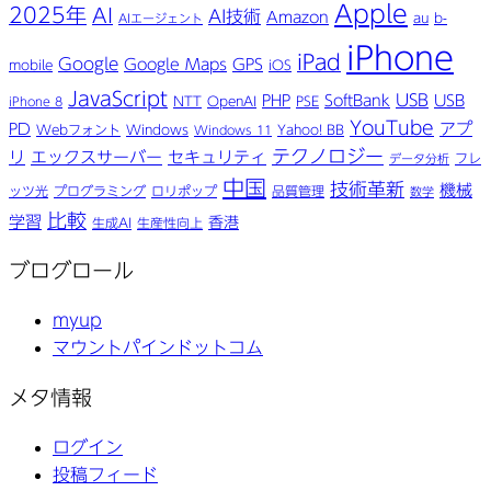
Apple
2025年
AI
AI技術
Amazon
au
b-
AIエージェント
iPhone
iPad
Google
Google Maps
GPS
mobile
iOS
JavaScript
USB
PHP
SoftBank
USB
NTT
OpenAI
PSE
iPhone 8
YouTube
アプ
PD
Webフォント
Windows
Yahoo! BB
Windows 11
テクノロジー
リ
エックスサーバー
セキュリティ
フレ
データ分析
中国
技術革新
機械
ッツ光
プログラミング
ロリポップ
品質管理
数学
比較
学習
香港
生成AI
生産性向上
ブログロール
myup
マウントパインドットコム
メタ情報
ログイン
投稿フィード