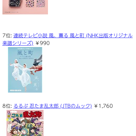
7位:
連続テレビ小説 風、薫る 風と町 (NHK出版オリジナル
楽譜シリーズ)
￥990
8位:
るるぶ 忍たま乱太郎 (JTBのムック)
￥1,760