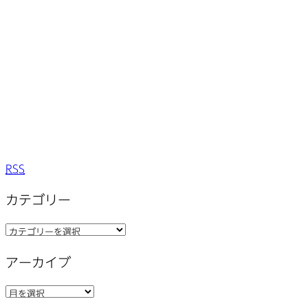
RSS
カテゴリー
カ
テ
アーカイブ
ゴ
リ
ア
ー