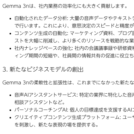
Gemma 3nは、社内業務の効率化にも大きく貢献します。
自動化されたデータ分析:
大量の音声データやテキストデ
で行います。これにより、意思決定のスピードと精度が
コンテンツ生成の自動化:
マーケティング資料、ブログ記
ストを大幅に削減し、より多くのリソースを戦略的な業
社内ナレッジベースの強化:
社内の会議議事録や研修資料
ィング期間の短縮や、社員間の情報共有の促進に役立ち
3. 新たなビジネスモデルの創出
Gemma 3nの柔軟性と拡張性は、これまでになかった新
音声AIアシスタントサービス:
特定の業界に特化した音
相談アシスタントなど。
パーソナルコーチングAI:
個人の目標達成を支援するA
クリエイティブコンテンツ生成プラットフォーム:
ユー
を刺激し、新たな表現の場を提供する。