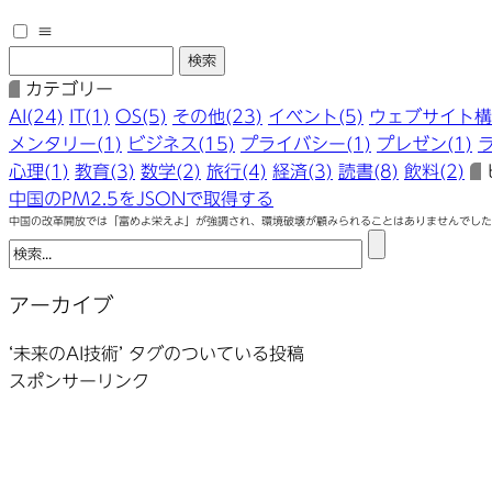
≡
カテゴリー
AI(24)
IT(1)
OS(5)
その他(23)
イベント(5)
ウェブサイト構築
メンタリー(1)
ビジネス(15)
プライバシー(1)
プレゼン(1)
心理(1)
教育(3)
数学(2)
旅行(4)
経済(3)
読書(8)
飲料(2)
中国のPM2.5をJSONで取得する
中国の改革開放では「富めよ栄えよ」が強調され、環境破壊が顧みられることはありませんでした。
アーカイブ
‘未来のAI技術’ タグのついている投稿
スポンサーリンク