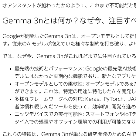
才アシスタントが加わったかのように、これまで不可能だと
Gemma 3nとは何か？なぜ今、注目す
Googleが開発したGemma 3nは、オープンモデルと
す。従来のAIモデルが抱えていた様々な制約を打ち破り、よ
では、なぜ今、Gemma 3nがこれほどまでに注目されて
最先端の技術とパフォーマンス:
Googleの最先端A
デルにはなかった画期的な機能であり、新たなアプリケ
オープンモデルとしての柔軟性:
オープンモデルであるた
ができます。これは、特定の用途に特化したAIを開発
多様なフレームワークへの対応:
Keras、PyTor
者は慣れ親しんだツールを使って、効率的に開発を進め
エッジデバイスでの実行可能性:
スマートフォンやIo
タイムでの処理やオフライン環境での利用が可能になり
これらの特徴は、Gemma 3nが単なる研究開発のための