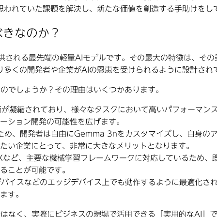
思われていた課題を解決し、新たな価値を創造する手助けをし
べきなのか？
して提供される最先端の軽量AIモデルです。その最大の特徴は、
り多くの開発者や企業がAIの恩恵を受けられるように設計され
いるのでしょうか？その理由はいくつかあります。
I技術が凝縮されており、様々なタスクにおいて高いパフォーマン
ーション開発の可能性を広げます。
め、開発者は自由にGemma 3nをカスタマイズし、自身の
したい企業にとって、非常に大きなメリットとなります。
ch、JAXなど、主要な機械学習フレームワークに対応しているた
ることが可能です。
Tデバイスなどのエッジデバイス上でも動作するように最適化さ
ます。
AIではなく、実際にビジネスの現場で活用できる「実用的なAI