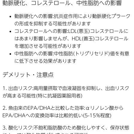
動脈硬化、コレステロール、中性脂肪への影響
動脈硬化への影響
:抗炎症作用により動脈硬化プラーク
の形成を抑制する可能性があります
コレステロールへの影響
:LDL(悪玉)コレステロールに
はあまり影響しませんが、HDL(善玉)コレステロール
を増加させる可能性があります
中性脂肪への影響
:中性脂肪(トリグリセリド)値を有意
に低下させる効果があります
デメリット・注意点
1.
出血リスク
:高用量摂取で血液凝固を抑制し、出血リスク
が高まる可能性(特に抗凝固薬服用者)
2.
魚由来のEPA/DHAと比較した効率
:αリノレン酸から
EPA/DHAへの変換効率は比較的低い(5-15%程度)
3.
酸化リスク
:不飽和脂肪酸のため酸化しやすく、保存状態