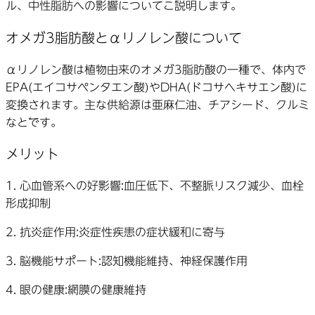
ル、中性脂肪への影響についてご説明します。
オメガ3脂肪酸とαリノレン酸について
αリノレン酸は植物由来のオメガ3脂肪酸の一種で、体内で
EPA(エイコサペンタエン酸)やDHA(ドコサヘキサエン酸)に
変換されます。主な供給源は亜麻仁油、チアシード、クルミ
などです。
メリット
1.
心血管系への好影響
:血圧低下、不整脈リスク減少、血栓
形成抑制
2.
抗炎症作用
:炎症性疾患の症状緩和に寄与
3.
脳機能サポート
:認知機能維持、神経保護作用
4.
眼の健康
:網膜の健康維持