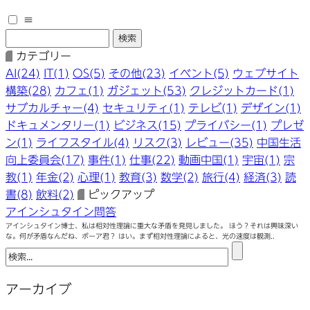
≡
カテゴリー
AI(24)
IT(1)
OS(5)
その他(23)
イベント(5)
ウェブサイト
構築(28)
カフェ(1)
ガジェット(53)
クレジットカード(1)
サブカルチャー(4)
セキュリティ(1)
テレビ(1)
デザイン(1)
ドキュメンタリー(1)
ビジネス(15)
プライバシー(1)
プレゼ
ン(1)
ライフスタイル(4)
リスク(3)
レビュー(35)
中国生活
向上委員会(17)
事件(1)
仕事(22)
動画中国(1)
宇宙(1)
宗
教(1)
年金(2)
心理(1)
教育(3)
数学(2)
旅行(4)
経済(3)
読
書(8)
飲料(2)
ピックアップ
アインシュタイン問答
アインシュタイン博士、私は相対性理論に重大な矛盾を発見しました。 ほう？それは興味深い
な。何が矛盾なんだね、ボーア君？ はい。まず相対性理論によると、光の速度は観測..
アーカイブ