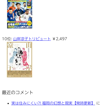
10位:
山岸凉子トリビュート
￥2,497
最近のコメント
実は住みにくい?! 福岡の幻想と現実【常時更新】
に