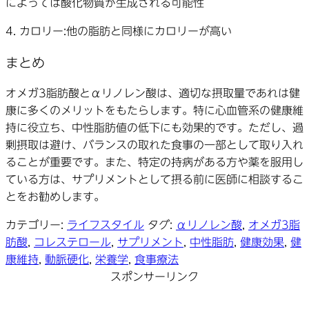
によっては酸化物質が生成される可能性
4.
カロリー
:他の脂肪と同様にカロリーが高い
まとめ
オメガ3脂肪酸とαリノレン酸は、適切な摂取量であれば健
康に多くのメリットをもたらします。特に心血管系の健康維
持に役立ち、中性脂肪値の低下にも効果的です。ただし、過
剰摂取は避け、バランスの取れた食事の一部として取り入れ
ることが重要です。また、特定の持病がある方や薬を服用し
ている方は、サプリメントとして摂る前に医師に相談するこ
とをお勧めします。
カテゴリー:
ライフスタイル
タグ:
αリノレン酸
,
オメガ3脂
肪酸
,
コレステロール
,
サプリメント
,
中性脂肪
,
健康効果
,
健
康維持
,
動脈硬化
,
栄養学
,
食事療法
スポンサーリンク