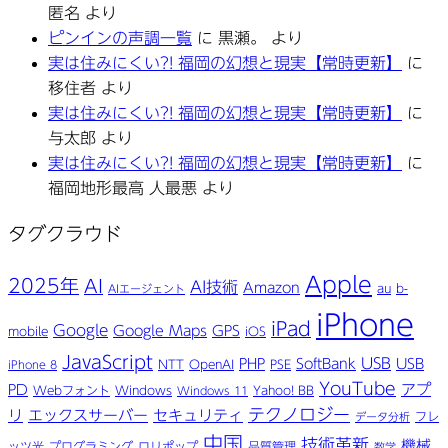
匿名
より
ピンインの声調一覧
に
黒瀬。
より
実は住みにくい?! 福岡の幻想と現実【常時更新】
に
移住者
より
実は住みにくい?! 福岡の幻想と現実【常時更新】
に
与太郎
より
実は住みにくい?! 福岡の幻想と現実【常時更新】
に
福岡地形最高 人最悪
より
タグクラウド
Apple
2025年
AI
AI技術
Amazon
au
b-
AIエージェント
iPhone
iPad
Google
Google Maps
GPS
mobile
iOS
JavaScript
USB
PHP
SoftBank
USB
NTT
OpenAI
PSE
iPhone 8
YouTube
アプ
PD
Webフォント
Windows
Yahoo! BB
Windows 11
テクノロジー
リ
エックスサーバー
セキュリティ
フレ
データ分析
中国
技術革新
機械
ッツ光
プログラミング
ロリポップ
品質管理
数学