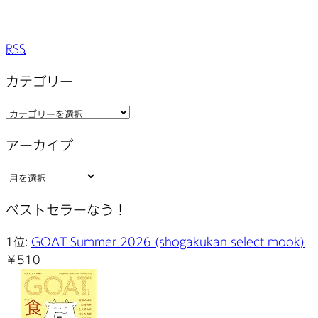
RSS
カテゴリー
カ
テ
アーカイブ
ゴ
リ
ア
ー
ー
ベストセラーなう！
カ
イ
1位:
GOAT Summer 2026 (shogakukan select mook)
ブ
￥510