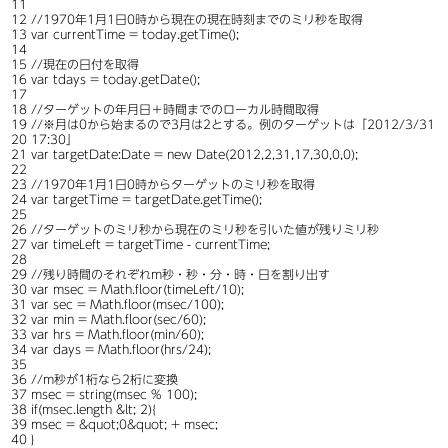
11
12
//1970年1月1日0時から現在の現在時刻までのミリ秒を取得
13
var
currentTime
=
today
.
getTime
(
)
;
14
15
//現在の日付を取得
16
var
tdays
=
today
.
getDate
(
)
;
17
18
//ターゲットの年月日＋時間までのローカル時間取得
19
//※月は0から始まるので3月は2とする。例のターゲットは「2012/3/31
20
17:30」
21
var
targetDate:
Date
=
new
Date
(
2012
,
2
,
31
,
17
,
30
,
0
,
0
)
;
22
23
//1970年1月1日0時からターゲットのミリ秒を取得
24
var
targetTime
=
targetDate
.
getTime
(
)
;
25
26
//ターゲットのミリ秒から現在のミリ秒を引いた値が残りミリ秒
27
var
timeLeft
=
targetTime
-
currentTime
;
28
29
//残り時間のそれぞれm秒・秒・分・時・日を割り出す
30
var
msec
=
Math
.
floor
(
timeLeft
/
10
)
;
31
var
sec
=
Math
.
floor
(
msec
/
100
)
;
32
var
min
=
Math
.
floor
(
sec
/
60
)
;
33
var
hrs
=
Math
.
floor
(
min
/
60
)
;
34
var
days
=
Math
.
floor
(
hrs
/
24
)
;
35
36
//m秒が1桁なら2桁に変換
37
msec
=
string
(
msec
%
100
)
;
38
if
(
msec
.
length
&
lt
;
2
)
{
39
msec
=
&
quot
;
0
&
quot
;
+
msec
;
40
}