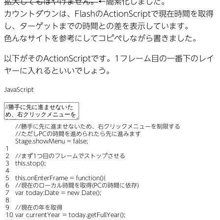
拡大してもぼやけません。
←簡素化しました。
カウントダウンは、FlashのActionScriptで現在時間を取得
し、ターゲットまでの時間との差を表示しています。
色んなサイトを参考にしてコピペしながら書きました。
以下がそのActionScriptです。1フレーム目の一番下のレイ
ヤーに入れるといいでしょう。
JavaScript
//勝手に先に進ませないため、右クリックメニューを制限する
//ただしPCの時間を進められたら先に進みます
Stage
.
showMenu
=
false
;
1
2
//まず1つ目のフレームでストップさせる
3
this
.
stop
(
)
;
4
5
this
.
onEnterFrame
=
function
(
)
{
6
//現在のローカル時間を取得(PCの時間に依存)
7
var
today:
Date
=
new
Date
(
)
;
8
9
//現在の年を取得
10
var
currentYear
=
today
.
getFullYear
(
)
;