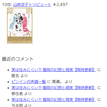
10位:
山岸凉子トリビュート
￥2,497
最近のコメント
実は住みにくい?! 福岡の幻想と現実【常時更新】
に
匿名
より
ピンインの声調一覧
に
黒瀬。
より
実は住みにくい?! 福岡の幻想と現実【常時更新】
に
移住者
より
実は住みにくい?! 福岡の幻想と現実【常時更新】
に
与太郎
より