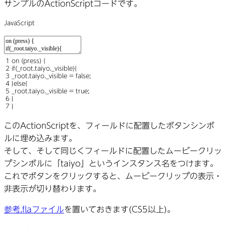
サンプルのActionScriptコードです。
JavaScript
1
on
(
press
)
{
2
if
(
_root
.
taiyo
.
_visible
)
{
3
_root
.
taiyo
.
_visible
=
false
;
4
}
else
{
5
_root
.
taiyo
.
_visible
=
true
;
6
}
7
}
このActionScriptを、フィールドに配置したボタンシンボ
ルに埋め込みます。
そして、そして同じくフィールドに配置したムービークリッ
プシンボルに「taiyo」というインスタンス名をつけます。
これでボタンをクリックすると、ムービークリップの表示・
非表示が切り替わります。
参考.flaファイル
を置いておきます(CS5以上)。