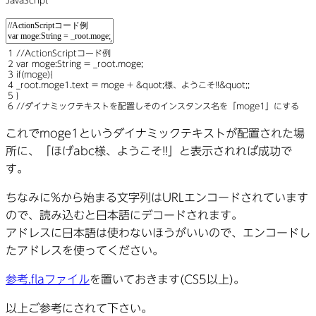
JavaScript
1
//ActionScriptコード例
2
var
moge:
String
=
_root
.
moge
;
3
if
(
moge
)
{
4
_root
.
moge1
.
text
=
moge
+
&
quot
;
様、ようこそ
!
!
&
quot
;
;
5
}
6
//ダイナミックテキストを配置しそのインスタンス名を「moge1」にする
これでmoge1というダイナミックテキストが配置された場
所に、「ほげabc様、ようこそ!!」と表示されれば成功で
す。
ちなみに%から始まる文字列はURLエンコードされています
ので、読み込むと日本語にデコードされます。
アドレスに日本語は使わないほうがいいので、エンコードし
たアドレスを使ってください。
参考.flaファイル
を置いておきます(CS5以上)。
以上ご参考にされて下さい。