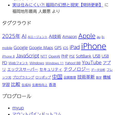
実は住みにくい?! 福岡の幻想と現実【常時更新】
に
福岡地形最高 人最悪
より
タグクラウド
Apple
2025年
AI
AI技術
Amazon
au
b-
AIエージェント
iPhone
iPad
Google
Google Maps
GPS
mobile
iOS
JavaScript
USB
PHP
SoftBank
USB
NTT
OpenAI
PSE
iPhone 8
YouTube
アプ
PD
Webフォント
Windows
Yahoo! BB
Windows 11
テクノロジー
リ
エックスサーバー
セキュリティ
フレ
データ分析
中国
技術革新
機械
ッツ光
プログラミング
ロリポップ
品質管理
数学
比較
学習
香港
生成AI
生産性向上
ブログロール
myup
マウントパインドットコム