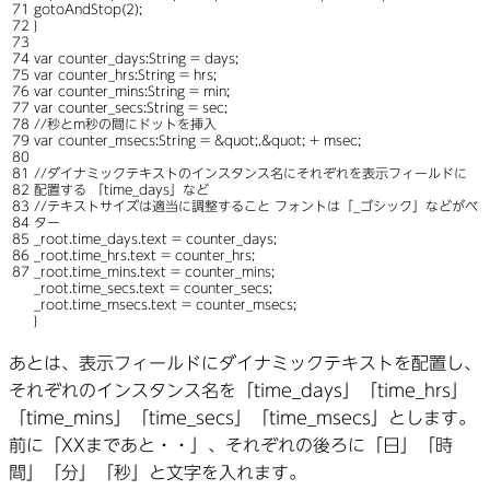
71
gotoAndStop
(
2
)
;
72
}
73
74
var
counter_days:
String
=
days
;
75
var
counter_hrs:
String
=
hrs
;
76
var
counter_mins:
String
=
min
;
77
var
counter_secs:
String
=
sec
;
78
//秒とm秒の間にドットを挿入
79
var
counter_msecs:
String
=
&
quot
;
.
&
quot
;
+
msec
;
80
81
//ダイナミックテキストのインスタンス名にそれぞれを表示フィールドに
82
配置する 「time_days」など
83
//テキストサイズは適当に調整すること フォントは「_ゴシック」などがベ
84
ター
85
_root
.
time_days
.
text
=
counter_days
;
86
_root
.
time_hrs
.
text
=
counter_hrs
;
87
_root
.
time_mins
.
text
=
counter_mins
;
_root
.
time_secs
.
text
=
counter_secs
;
_root
.
time_msecs
.
text
=
counter_msecs
;
}
あとは、表示フィールドにダイナミックテキストを配置し、
それぞれのインスタンス名を「time_days」「time_hrs」
「time_mins」「time_secs」「time_msecs」とします。
前に「XXまであと・・」、それぞれの後ろに「日」「時
間」「分」「秒」と文字を入れます。