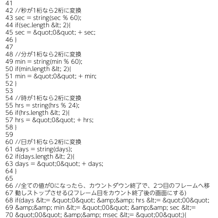
41
42
//秒が1桁なら2桁に変換
43
sec
=
string
(
sec
%
60
)
;
44
if
(
sec
.
length
&
lt
;
2
)
{
45
sec
=
&
quot
;
0
&
quot
;
+
sec
;
46
}
47
48
//分が1桁なら2桁に変換
49
min
=
string
(
min
%
60
)
;
50
if
(
min
.
length
&
lt
;
2
)
{
51
min
=
&
quot
;
0
&
quot
;
+
min
;
52
}
53
54
//時が1桁なら2桁に変換
55
hrs
=
string
(
hrs
%
24
)
;
56
if
(
hrs
.
length
&
lt
;
2
)
{
57
hrs
=
&
quot
;
0
&
quot
;
+
hrs
;
58
}
59
60
//日が1桁なら2桁に変換
61
days
=
string
(
days
)
;
62
if
(
days
.
length
&
lt
;
2
)
{
63
days
=
&
quot
;
0
&
quot
;
+
days
;
64
}
65
66
//全ての値が0になったら、カウントダウン終了で、2つ目のフレームへ移
67
動しストップさせる(2フレーム目をカウント終了後の画面にする)
68
if
(
days
&
lt
;
=
&
quot
;
0
&
quot
;
&
amp
;
&
amp
;
hrs
&
lt
;
=
&
quot
;
00
&
quot
;
69
&
amp
;
&
amp
;
min
&
lt
;
=
&
quot
;
00
&
quot
;
&
amp
;
&
amp
;
sec
&
lt
;
=
70
&
quot
;
00
&
quot
;
&
amp
;
&
amp
;
msec
&
lt
;
=
&
quot
;
00
&
quot
;
)
{