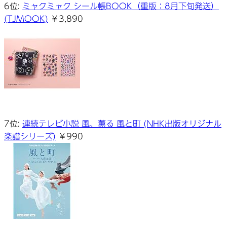
6位:
ミャクミャク シール帳BOOK（重版：8月下旬発送）
(TJMOOK)
￥3,890
7位:
連続テレビ小説 風、薫る 風と町 (NHK出版オリジナル
楽譜シリーズ)
￥990